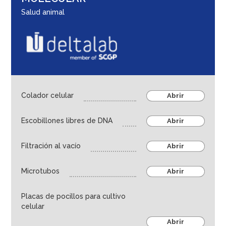
Thermo Fisher - Oxoid
Salud animal
Kylt
Deltalab
Microbiología
Cultivo Celular - Biología molecular
Frasco y toma de muestras
Colador celular
Abrir
Tubos, microtubos y viales
Escobillones libres de DNA
Abrir
Almacenamiento en frío
Dispensación de líquidos
Filtración al vacío
Abrir
Almacenamiento de muestras
Microtubos
Abrir
Higiene, seguridad y material de laboratorio
Educación e investigación
Placas de pocillos para cultivo
Life sciences
celular
Abrir
Ambiental