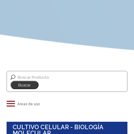
Buscar Producto:
Industria de alimentos y bebidas
CULTIVO CELULAR - BIOLOGÍA
Salud animal
MOLECULAR