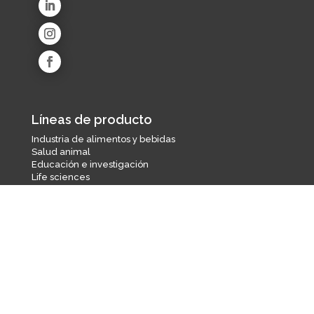
Líneas de producto
Industria de alimentos y bebidas
Salud animal
Educación e investigación
Life sciences
Ambiental
Industria farmacéutica
Agroindustria
Equipos
Quiénes somos
Quines somos
Misión y Visión
Marcas respresentadas