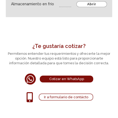
Almacenamiento en frío
Abrir
Microbiología
Cultivo Celular - Biología molecular
Frasco y toma de muestras
Tubos, microtubos y viales
Almacenamiento en frío
¿Te gustaría cotizar?
Dispensación de líquidos
Permítenos entender tus requerimientos y ofrecerte la mejor
Almacenamiento de muestras
opción. Nuestro equipo está listo para proporcionarte
información detallada para que tomes la decisión correcta.
Higiene, seguridad y material de laboratorio
Industria farmaceútica

Cotizar en WhatsApp
Agroindustria
Equipos

Ir a formulario de contácto