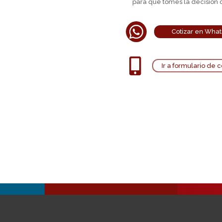
para que tomes la decisión 

Cotizar en Wha

Ir a formulario de 