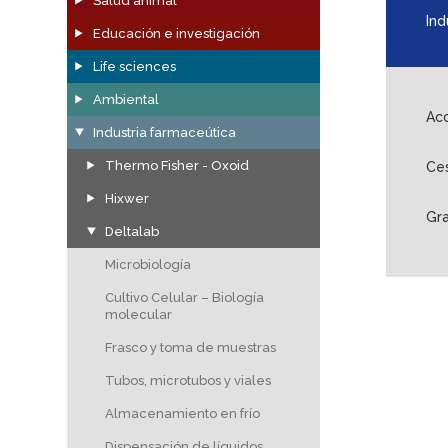
Salud animal
Ind
Educación e investigación
Life sciences
Ambiental
Ac
Industria farmaceútica
Thermo Fisher - Oxoid
Ce
Hixwer
Gra
Deltalab
Microbiología
Cultivo Celular – Biología
molecular
Frasco y toma de muestras
Tubos, microtubos y viales
Almacenamiento en frío
Dispensación de líquidos