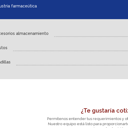
ustria farmaceútica
cesorios almacenamiento
stos
dillas
¿Te gustaría coti
Permítenos entender tus requerimientos y of
Nuestro equipo está listo para proporcionar