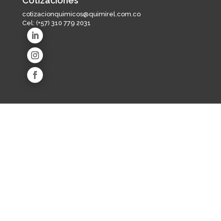
Cotizaciones
cotizacionquimicos@quimirel.com.co
Cel:
(+57) 310 779 2031
Líneas de producto
Industria de alimentos y bebidas
Salud animal
Educación e investigación
Life sciences
Ambiental
Industria farmacéutica
Agroindustria
Equipos
Quiénes somos