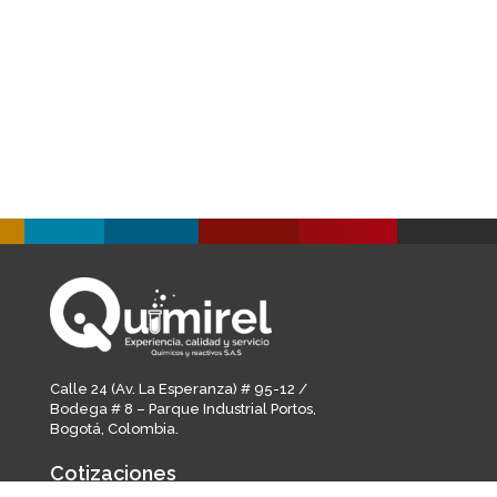
Calle 24 (Av. La Esperanza) # 95-12 /
Bodega # 8 – Parque Industrial Portos,
Bogotá, Colombia.
Cotizaciones