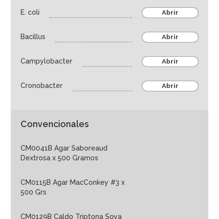
E. coli
Abrir
Hixwer
Deltalab
Bacillus
Abrir
Salud animal
Campylobacter
Educación e investigación
Abrir
Life sciences
Cronobacter
Abrir
Ambiental
Industria farmaceútica
Convencionales
Agroindustria
Equipos
CM0041B Agar Saboreaud
Dextrosa x 500 Gramos
CM0115B Agar MacConkey #3 x
500 Grs
CM0129B Caldo Triptona Soya