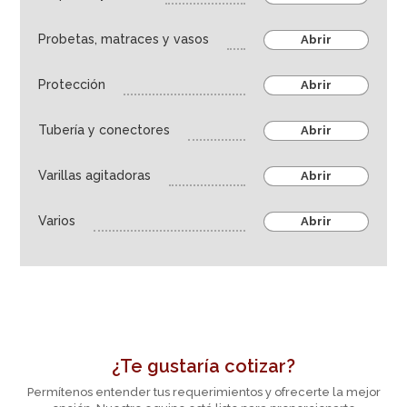
Industria farmaceútica
Probetas, matraces y vasos
Abrir
Agroindustria
Protección
Equipos
Abrir
Tubería y conectores
Abrir
Varillas agitadoras
Abrir
Varios
Abrir
¿Te gustaría cotizar?
Permítenos entender tus requerimientos y ofrecerte la mejor