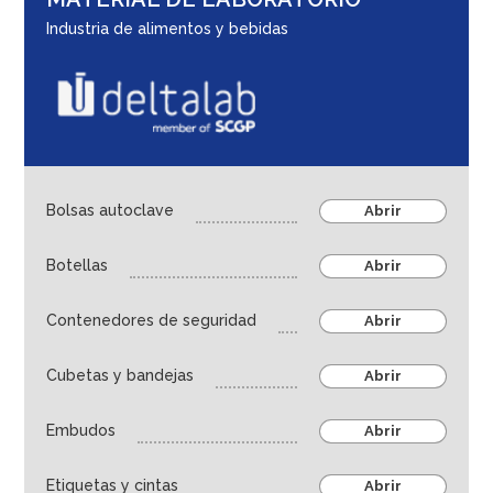
Hixwer
Industria de alimentos y bebidas
Deltalab
Microbiología
Cultivo Celular - Biología molecular
Frasco y toma de muestras
Tubos, microtubos y viales
Bolsas autoclave
Abrir
Almacenamiento en frío
Botellas
Abrir
Dispensación de líquidos
Almacenamiento de muestras
Contenedores de seguridad
Abrir
Higiene, seguridad y material de laboratorio
Cubetas y bandejas
Abrir
Salud animal
Educación e investigación
Embudos
Abrir
Life sciences
Etiquetas y cintas
Abrir
Ambiental