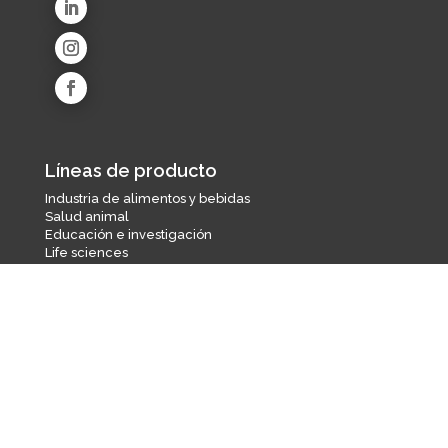
Líneas de producto
Industria de alimentos y bebidas
Salud animal
Educación e investigación
Life sciences
Ambiental
Industria farmacéutica
Agroindustria
Equipos
Quiénes somos
Quines somos
Misión y Visión
Marcas respresentadas