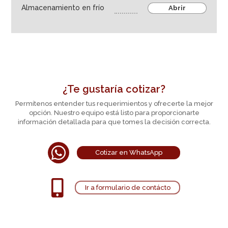
Almacenamiento en frío
Abrir
Frasco y toma de muestras
Tubos, microtubos y viales
Almacenamiento en frío
Dispensación de líquidos
Almacenamiento de muestras
¿Te gustaría cotizar?
Higiene, seguridad y material de laboratorio
Permítenos entender tus requerimientos y ofrecerte la mejor
Educación e investigación
opción. Nuestro equipo está listo para proporcionarte
información detallada para que tomes la decisión correcta.
Life sciences
Ambiental

Cotizar en WhatsApp
Industria farmaceútica
Agroindustria

Ir a formulario de contácto
Equipos