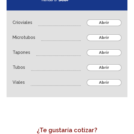
Industria farmaceútica
Thermo Fisher - Oxoid
Crioviales
Abrir
Hixwer
Deltalab
Microtubos
Abrir
Microbiología
Tapones
Abrir
Cultivo Celular – Biología molecular
Frasco y toma de muestras
Tubos
Abrir
Tubos, microtubos y viales
Viales
Abrir
Almacenamiento en frío
Dispensación de líquidos
Almacenamiento de muestras
Higiene, seguridad y material de laboratorio
Agroindustria
¿Te gustaría cotizar?
Equipos