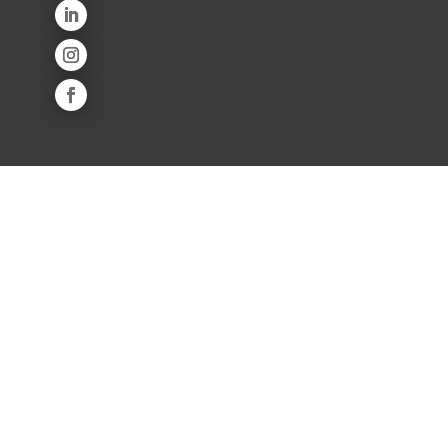
Líneas de producto
Industria de alimentos y bebidas
Salud animal
Educación e investigación
Life sciences
Ambiental
Industria farmacéutica
Agroindustria
Equipos
Quiénes somos
Quines somos
Misión y Visión