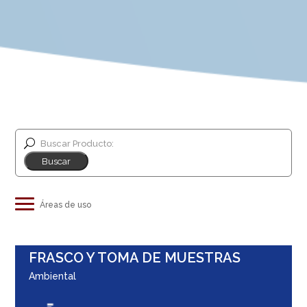
Buscar Producto:
Industria de alimentos y bebidas
FRASCO Y TOMA DE MUESTRAS
Salud animal
Ambiental
Educación e investigación
Life sciences