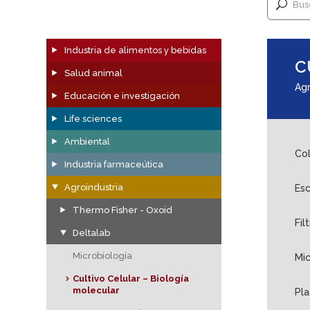
Bus
Industria de alimentos y bebidas
C
Salud animal
Agr
Educación e investigación
Life sciences
Ambiental
Col
Industria farmaceútica
Agroindustria
Esc
Thermo Fisher - Oxoid
Fil
Deltalab
Microbiología
Mi
Cultivo Celular – Biología
molecular
Pla