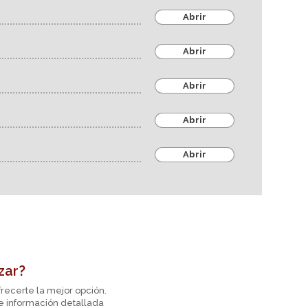
Abrir
Abrir
Abrir
Abrir
Abrir
zar?
recerte la mejor opción.
te información detallada