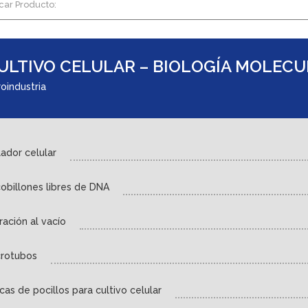
car Producto:
ULTIVO CELULAR – BIOLOGÍA MOLEC
oindustria
ador celular
obillones libres de DNA
tración al vacío
crotubos
cas de pocillos para cultivo celular