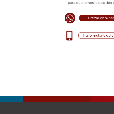
para que tomes la decisión 

Cotizar en Wha

Ir a formulario de 