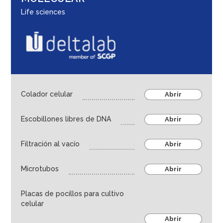
Educación e investigación
Life sciences
Life sciences
Thermo Fisher - Oxoid
Deltalab
Microbiología
Cultivo Celular – Biología molecular
Colador celular
Abrir
Frasco y toma de muestras
Escobillones libres de DNA
Abrir
Tubos, microtubos y viales
Almacenamiento en frío
Filtración al vacío
Abrir
Dispensación de líquidos
Microtubos
Abrir
Almacenamiento de muestras
Higiene, seguridad y material de laboratorio
Placas de pocillos para cultivo
Genetics
celular
Abrir
Ambiental