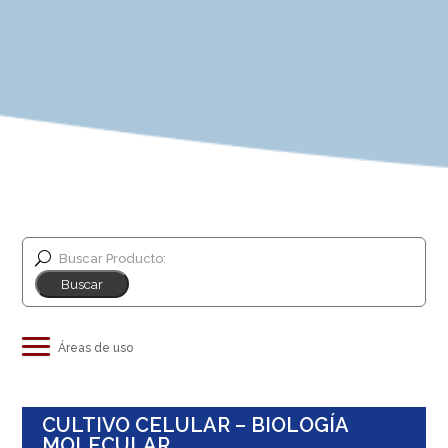
Buscar Producto:
Industria de alimentos y bebidas
CULTIVO CELULAR – BIOLOGÍA
Salud animal
MOLECULAR