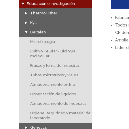
Educación e investigación
Thermo Fisher
Fabric
Kylt
Todos 
Deltalab
CE don
Amplia
Microbiología
Líder 
Cultivo Celular - Biología
molecular
Frasco y toma de muestras
Tubos, microtubos y viales
Almacenamiento en frío
Dispensación de líquidos
Almacenamiento de muestras
Higiene, seguridad y material de
laboratorio
Genetics