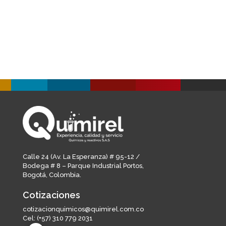
Industria de alimentos y bebidas
Salud animal
Educación e investigación
Life sciences
Thermo Fisher - Oxoid
Microbiología clínica
Sensidiscos
Medios de cultivo
Confirmación Bioquímica
Calle 24 (Av. La Esperanza) # 95-12 /
Bodega # 8 – Parque Industrial Portos,
Serotipificación
Bogotá, Colombia.
Otros
Cotizaciones
Deltalab
cotizacionquimicos@quimirel.com.co
Genetics
Cel:
(+57) 310 779 2031