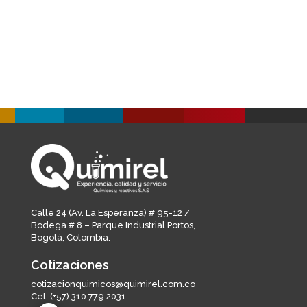
Industria de alimentos y bebidas
Salud animal
Educación e investigación
Life sciences
Ambiental
Industria farmaceútica
Agroindustria
Thermo Fisher - Oxoid
Sensidiscos
Calle 24 (Av. La Esperanza) # 95-12 /
Bodega # 8 – Parque Industrial Portos,
Medios de cultivo
Bogotá, Colombia.
Confirmación Bioquímica
Cotizaciones
Serotipificación
cotizacionquimicos@quimirel.com.co
Sistema generador de ambiente
Cel:
(+57) 310 779 2031