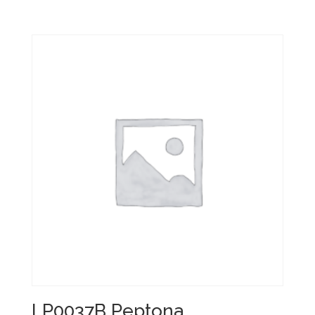
LP0037B Peptona