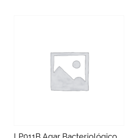
LP011B Agar Bacteriológico