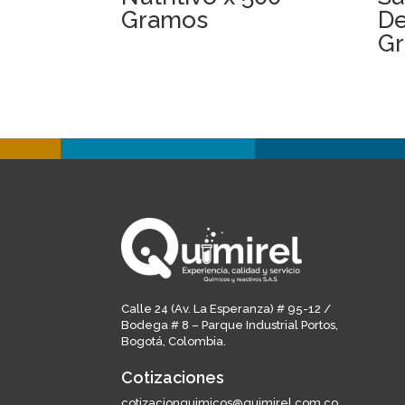
Gramos
De
G
Calle 24 (Av. La Esperanza) # 95-12 /
Bodega # 8 – Parque Industrial Portos,
Bogotá, Colombia.
Cotizaciones
cotizacionquimicos@quimirel.com.co