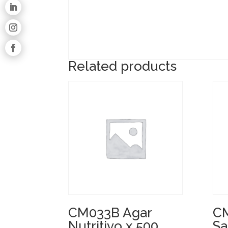
Related products
CM033B Agar
CM
Nutritivo x 500
Sa