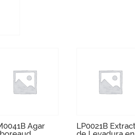
0041B Agar
LP0021B Extrac
boreaud
de Levadura en