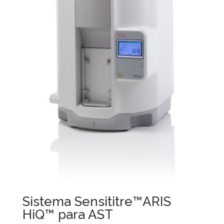
Sistema Sensititre™ARIS
HiQ™ para AST