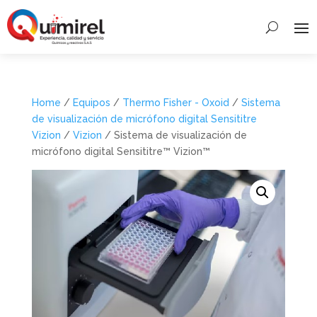
Home
/
Equipos
/
Thermo Fisher - Oxoid
/
Sistema
de visualización de micrófono digital Sensititre
Vizion
/
Vizion
/ Sistema de visualización de
micrófono digital Sensititre™ Vizion™