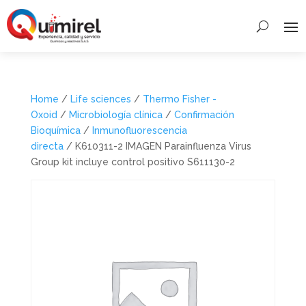
Home
/
Life sciences
/
Thermo Fisher -
Oxoid
/
Microbiología clínica
/
Confirmación
Bioquímica
/
Inmunofluorescencia
directa
/ K610311-2 IMAGEN Parainfluenza Virus
Group kit incluye control positivo S611130-2